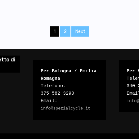
1
2
Next
tto di
Per Bologna / Emilia 
Per 
Romagna
Tele
Telefono:

340 
375 582 3290
Emai
Email:
info
info@spezialcycle.it