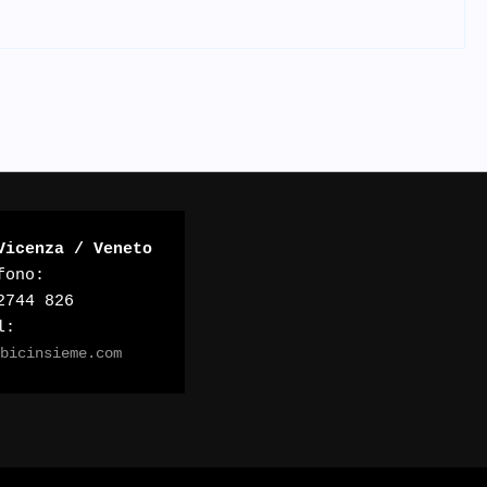
Vicenza / Veneto
fono:
2744 826
l:
@bicinsieme.com