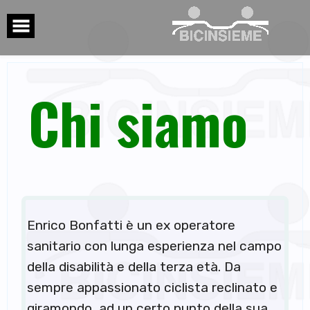
Skip
to
content
Chi siamo
Enrico Bonfatti è un ex operatore
sanitario con lunga esperienza nel campo
della disabilità e della terza età. Da
sempre appassionato ciclista reclinato e
giramondo, ad un certo punto della sua